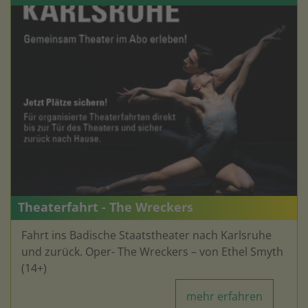
Theaterfahrt - The Wreckers
Fahrt ins Badische Staatstheater nach Karlsruhe
und zurück. Oper- The Wreckers – von Ethel Smyth
(14+)
mehr erfahren