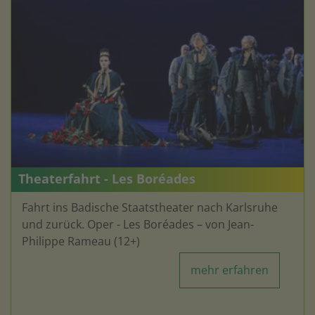
Theaterfahrt - Les Boréades
Fahrt ins Badische Staatstheater nach Karlsruhe
und zurück. Oper - Les Boréades – von Jean-
Philippe Rameau (12+)
mehr erfahren